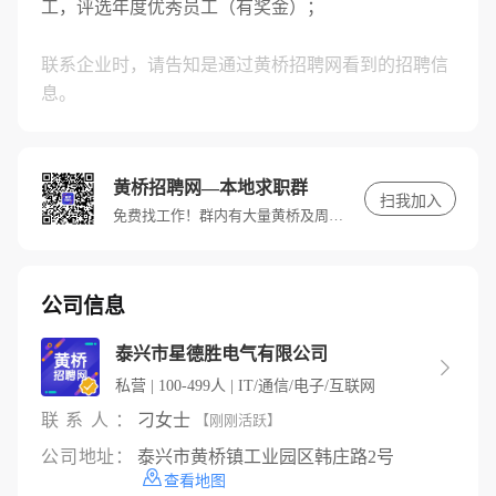
工，评选年度优秀员工（有奖金）；
联系企业时，请告知是通过黄桥招聘网看到的招聘信
息。
黄桥招聘网—本地求职群
扫我加入
免费找工作！群内有大量黄桥及周边优质高薪岗位，快进群，带你找好工作。
公司信息
泰兴市星德胜电气有限公司

私营 | 100-499人 | IT/通信/电子/互联网
联系人：
刁女士
【刚刚活跃】
公司地址：
泰兴市黄桥镇工业园区韩庄路2号
查看地图